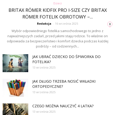
Dzieci
BRITAX RÖMER KIDFIX PRO I-SIZE CZY BRITAX
RÖMER FOTELIK OBROTOWY –...
Redakcja
-
16 września 2025
0
Wybór odpowiedniego fotelika samochodowego to jedno z
najważniejszych zadań, przed jakimi stają rodzice. To właśnie on
odpowiada za bezpieczeństwo i komfort dziecka podczas każdej
podróży – od codziennych...
JAK UBRAĆ DZIECKO DO ŚPIWORKA DO
FOTELIKA?
13 września 2025
JAK DŁUGO TRZEBA NOSIĆ WKŁADKI
ORTOPEDYCZNE?
13 września 2025
CZEGO MOŻNA NAUCZYĆ 4 LATKA?
13 września 2025