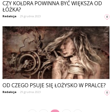
CZY KOŁDRA POWINNA BYĆ WIĘKSZA OD
ŁÓŻKA?
Redakcja
-
29 grudnia 2023
0
OD CZEGO PSUJE SIĘ ŁOŻYSKO W PRALCE?
Redakcja
-
29 grudnia 2023
0