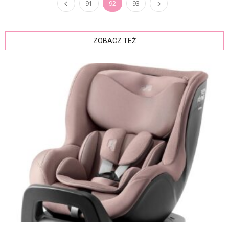
91
92
93
ZOBACZ TEŻ