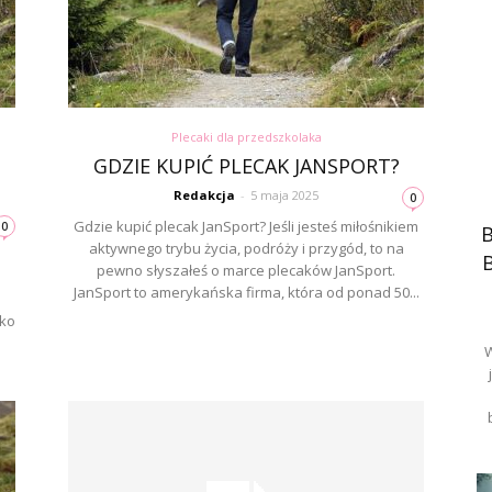
Plecaki dla przedszkolaka
GDZIE KUPIĆ PLECAK JANSPORT?
Redakcja
-
5 maja 2025
0
Gdzie kupić plecak JanSport? Jeśli jesteś miłośnikiem
0
B
aktywnego trybu życia, podróży i przygód, to na
pewno słyszałeś o marce plecaków JanSport.
JanSport to amerykańska firma, która od ponad 50...
m
lko
W