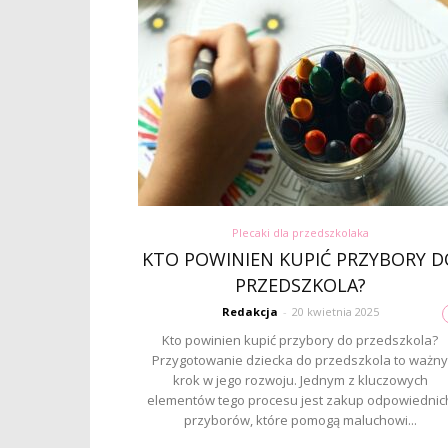
Plecaki dla przedszkolaka
KTO POWINIEN KUPIĆ PRZYBORY D
PRZEDSZKOLA?
Redakcja
-
20 kwietnia 2025
Kto powinien kupić przybory do przedszkola?
Przygotowanie dziecka do przedszkola to ważny
krok w jego rozwoju. Jednym z kluczowych
elementów tego procesu jest zakup odpowiednic
przyborów, które pomogą maluchowi...