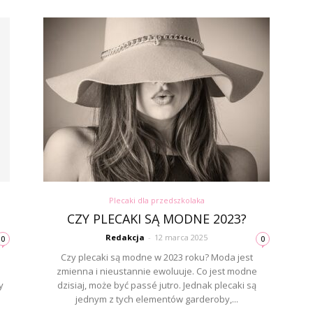
Plecaki dla przedszkolaka
CZY PLECAKI SĄ MODNE 2023?
Redakcja
-
12 marca 2025
0
0
Czy plecaki są modne w 2023 roku? Moda jest
zmienna i nieustannie ewoluuje. Co jest modne
y
dzisiaj, może być passé jutro. Jednak plecaki są
jednym z tych elementów garderoby,...