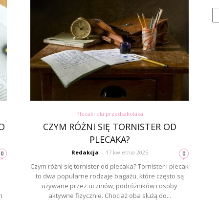
Ka
Plecaki dla przedszkolaka
O
CZYM RÓŻNI SIĘ TORNISTER OD
PLECAKA?
Redakcja
-
17 kwietnia 2025
0
0
Czym różni się tornister od plecaka? Tornister i plecak
to dwa popularne rodzaje bagażu, które często są
używane przez uczniów, podróżników i osoby
h
aktywne fizycznie. Chociaż oba służą do...