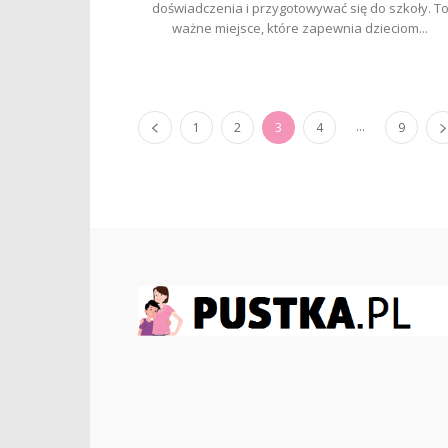
doświadczenia i przygotowywać się do szkoły. T
ważne miejsce, które zapewnia dzieciom...
...
1
2
3
4
9