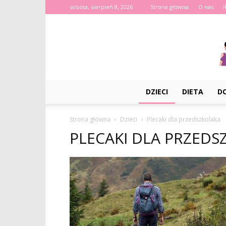
sobota, sierpień 8, 2026
Strona główna
O nas
DZIECI
DIETA
D
Strona główna
Dzieci
Plecaki dla przedszkolaka
PLECAKI DLA PRZEDS