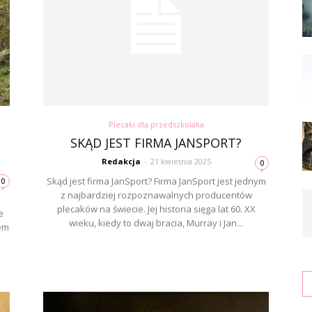
Plecaki dla przedszkolaka
SKĄD JEST FIRMA JANSPORT?
Redakcja
-
21 kwietnia 2025
0
Skąd jest firma JanSport? Firma JanSport jest jednym
0
z najbardziej rozpoznawalnych producentów
plecaków na świecie. Jej historia sięga lat 60. XX
e
wieku, kiedy to dwaj bracia, Murray i Jan...
em