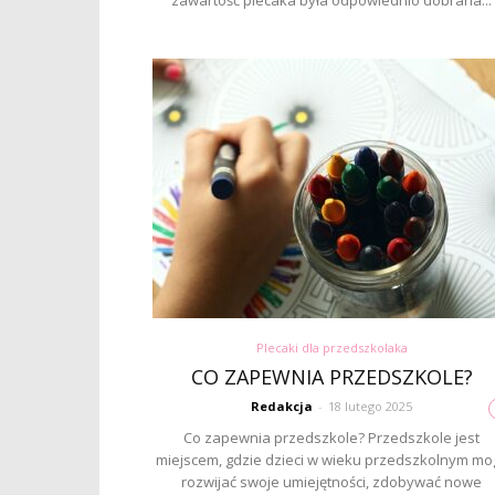
zawartość plecaka była odpowiednio dobrana...
Plecaki dla przedszkolaka
CO ZAPEWNIA PRZEDSZKOLE?
Redakcja
-
18 lutego 2025
Co zapewnia przedszkole? Przedszkole jest
miejscem, gdzie dzieci w wieku przedszkolnym mo
rozwijać swoje umiejętności, zdobywać nowe