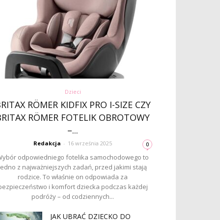
Dzieci
RITAX RÖMER KIDFIX PRO I-SIZE CZY
BRITAX RÖMER FOTELIK OBROTOWY
–...
Redakcja
-
16 września 2025
0
ybór odpowiedniego fotelika samochodowego to
jedno z najważniejszych zadań, przed jakimi stają
rodzice. To właśnie on odpowiada za
bezpieczeństwo i komfort dziecka podczas każdej
podróży – od codziennych...
JAK UBRAĆ DZIECKO DO