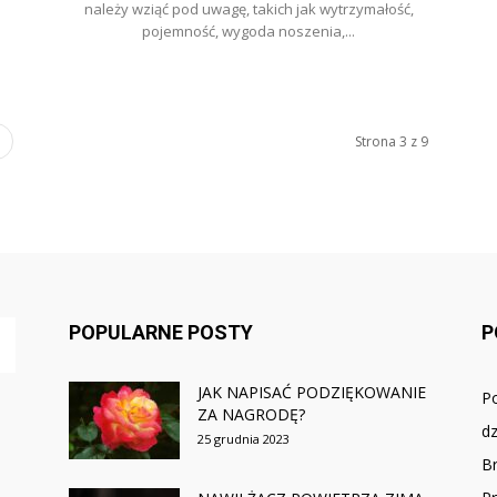
o
należy wziąć pod uwagę, takich jak wytrzymałość,
pojemność, wygoda noszenia,...
Strona 3 z 9
POPULARNE POSTY
P
JAK NAPISAĆ PODZIĘKOWANIE
P
ZA NAGRODĘ?
dz
25 grudnia 2023
B