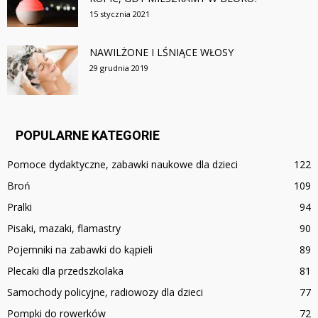
15 stycznia 2021
NAWILŻONE I LŚNIĄCE WŁOSY
29 grudnia 2019
POPULARNE KATEGORIE
Pomoce dydaktyczne, zabawki naukowe dla dzieci
122
Broń
109
Pralki
94
Pisaki, mazaki, flamastry
90
Pojemniki na zabawki do kąpieli
89
Plecaki dla przedszkolaka
81
Samochody policyjne, radiowozy dla dzieci
77
Pompki do rowerków
72