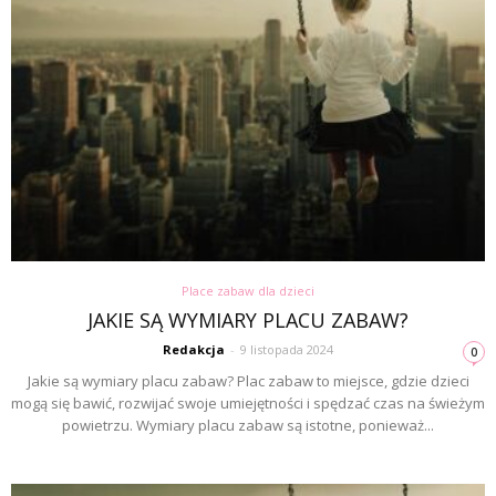
Place zabaw dla dzieci
JAKIE SĄ WYMIARY PLACU ZABAW?
Redakcja
-
9 listopada 2024
0
Jakie są wymiary placu zabaw? Plac zabaw to miejsce, gdzie dzieci
mogą się bawić, rozwijać swoje umiejętności i spędzać czas na świeżym
powietrzu. Wymiary placu zabaw są istotne, ponieważ...