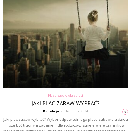
Place zabaw dla dzieci
JAKI PLAC ZABAW WYBRAĆ?
Redakcja
-
6 listopada 2024
0
Jaki plac zabaw wybrać? Wybór odpowiedniego placu zabaw dla dzieci
może być trudnym zadaniem dla rodziców. Istnieje wiele czynników,
które należy wziąć pod uwagę, aby zapewnić bezpieczne i atrakcyjne...