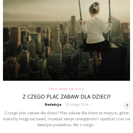
Place zabaw dla dzieci
Z CZEGO PLAC ZABAW DLA DZIECI?
Redakcja
-
29 lutego 2024
0
Z czego plac zabaw dla dzieci? Plac zabaw dla dzieci to miejsce, gdzie
maluchy mogą się bawić, rozwijać swoje umiejętności i spędzać czas na
świeżym powietrzu. Ale z czego...