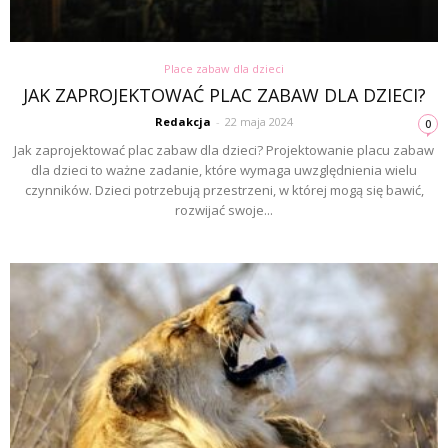
Place zabaw dla dzieci
JAK ZAPROJEKTOWAĆ PLAC ZABAW DLA DZIECI?
Redakcja
-
22 maja 2024
0
Jak zaprojektować plac zabaw dla dzieci? Projektowanie placu zabaw
dla dzieci to ważne zadanie, które wymaga uwzględnienia wielu
czynników. Dzieci potrzebują przestrzeni, w której mogą się bawić,
rozwijać swoje...