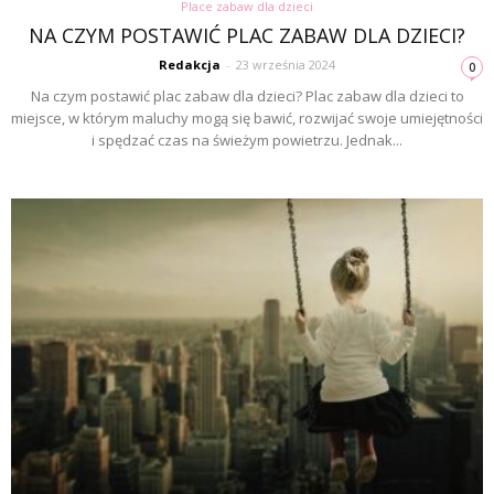
Place zabaw dla dzieci
NA CZYM POSTAWIĆ PLAC ZABAW DLA DZIECI?
Redakcja
-
23 września 2024
0
Na czym postawić plac zabaw dla dzieci? Plac zabaw dla dzieci to
miejsce, w którym maluchy mogą się bawić, rozwijać swoje umiejętności
i spędzać czas na świeżym powietrzu. Jednak...