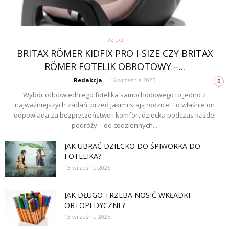
Dzieci
BRITAX RÖMER KIDFIX PRO I-SIZE CZY BRITAX
RÖMER FOTELIK OBROTOWY –...
Redakcja
-
16 września 2025
0
Wybór odpowiedniego fotelika samochodowego to jedno z
najważniejszych zadań, przed jakimi stają rodzice. To właśnie on
odpowiada za bezpieczeństwo i komfort dziecka podczas każdej
podróży – od codziennych...
JAK UBRAĆ DZIECKO DO ŚPIWORKA DO
FOTELIKA?
13 września 2025
JAK DŁUGO TRZEBA NOSIĆ WKŁADKI
ORTOPEDYCZNE?
13 września 2025