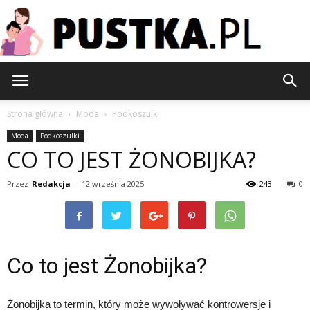
Pustka.pl
Strona główna
Moda
Podkoszulki
Moda
Podkoszulki
CO TO JEST ŻONOBIJKA?
Przez
Redakcja
-
12 września 2025
243
0
Co to jest Żonobijka?
Żonobijka to termin, który może wywoływać kontrowersje i