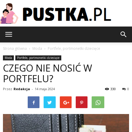
Pustka.pl
Strona główna
Moda
Portfele, portmonetki dziecięce
Moda
Portfele, portmonetki dziecięce
CZEGO NIE NOSIĆ W
PORTFELU?
Przez
Redakcja
-
14 maja 2024
330
0