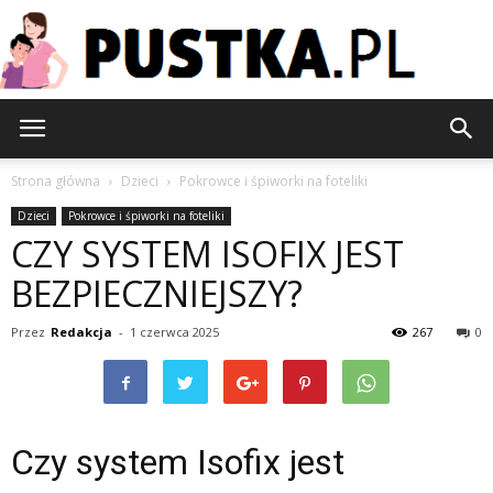
Pustka.pl
Strona główna
Dzieci
Pokrowce i śpiworki na foteliki
Dzieci
Pokrowce i śpiworki na foteliki
CZY SYSTEM ISOFIX JEST
BEZPIECZNIEJSZY?
Przez
Redakcja
-
1 czerwca 2025
267
0
Czy system Isofix jest