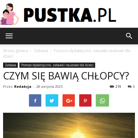
Pustka.pl
Strona główna
Zabawa
Pomoce dydaktyczne, zabawki naukowe dla
dzieci
Zabawa
Pomoce dydaktyczne, zabawki naukowe dla dzieci
CZYM SIĘ BAWIĄ CHŁOPCY?
Przez
Redakcja
-
28 sierpnia 2025
219
0