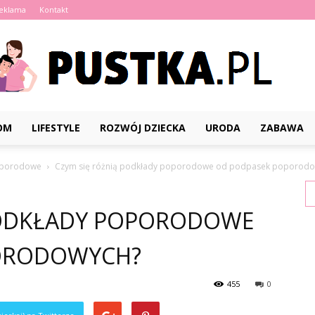
eklama
Kontakt
OM
LIFESTYLE
ROZWÓJ DZIECKA
URODA
ZABAWA
Pustka.pl
poporodowe
Czym się różnią podkłady poporodowe od podpasek poporodo
PODKŁADY POPORODOWE
ORODOWYCH?
455
0