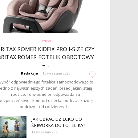
Dzieci
RITAX RÖMER KIDFIX PRO I-SIZE CZY
BRITAX RÖMER FOTELIK OBROTOWY
–...
Redakcja
-
16 września 2025
0
ybór odpowiedniego fotelika samochodowego to
jedno z najważniejszych zadań, przed jakimi stają
rodzice. To właśnie on odpowiada za
bezpieczeństwo i komfort dziecka podczas każdej
podróży – od codziennych...
JAK UBRAĆ DZIECKO DO
ŚPIWORKA DO FOTELIKA?
13 września 2025