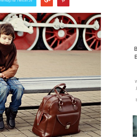
ierkaj) na Twitterze
B
W