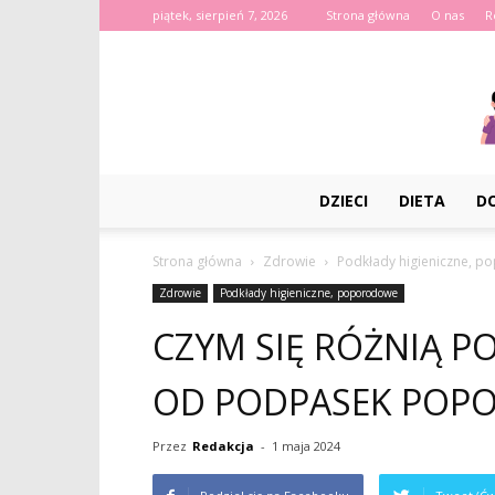
piątek, sierpień 7, 2026
Strona główna
O nas
R
DZIECI
DIETA
D
Strona główna
Zdrowie
Podkłady higieniczne, 
Zdrowie
Podkłady higieniczne, poporodowe
CZYM SIĘ RÓŻNIĄ 
OD PODPASEK POP
Przez
Redakcja
-
1 maja 2024