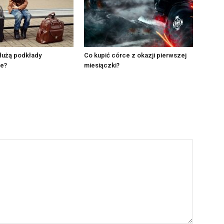
łużą podkłady
Co kupić córce z okazji pierwszej
e?
miesiączki?