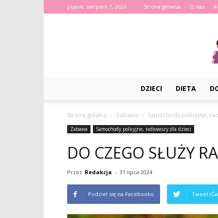
piątek, sierpień 7, 2026
Strona główna
O nas
R
DZIECI
DIETA
D
Strona główna
Zabawa
Samochody policyjne, rad
Zabawa
Samochody policyjne, radiowozy dla dzieci
DO CZEGO SŁUŻY R
Przez
Redakcja
-
31 lipca 2024
Podziel się na Facebooku
Tweet (Ćw