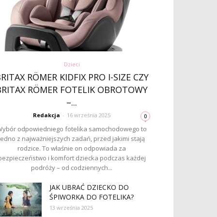
Dzieci
RITAX RÖMER KIDFIX PRO I-SIZE CZY
BRITAX RÖMER FOTELIK OBROTOWY
–...
Redakcja
-
16 września 2025
0
ybór odpowiedniego fotelika samochodowego to
jedno z najważniejszych zadań, przed jakimi stają
rodzice. To właśnie on odpowiada za
bezpieczeństwo i komfort dziecka podczas każdej
podróży – od codziennych...
JAK UBRAĆ DZIECKO DO
ŚPIWORKA DO FOTELIKA?
13 września 2025