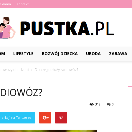
eklama
Kontakt
OM
LIFESTYLE
ROZWÓJ DZIECKA
URODA
ZABAWA
Pustka.pl
iowozy dla dzieci
Do czego służy radiowóz?
ADIOWÓZ?
318
0
ierkaj) na Twitterze