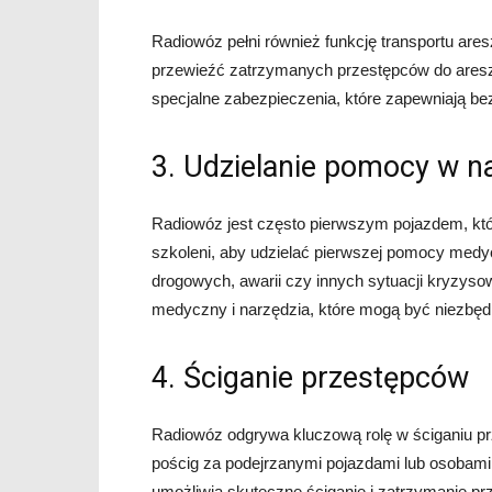
Radiowóz pełni również funkcję transportu ares
przewieźć zatrzymanych przestępców do aresz
specjalne zabezpieczenia, które zapewniają be
3. Udzielanie pomocy w n
Radiowóz jest często pierwszym pojazdem, któr
szkoleni, aby udzielać pierwszej pomocy med
drogowych, awarii czy innych sytuacji kryzys
medyczny i narzędzia, które mogą być niezbęd
4. Ściganie przestępców
Radiowóz odgrywa kluczową rolę w ściganiu prz
pościg za podejrzanymi pojazdami lub osobami
umożliwia skuteczne ściganie i zatrzymanie pr