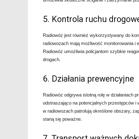
5. Kontrola ruchu drogow
Radiowóz jest również wykorzystywany do kontro
radiowozach mają możliwość monitorowania i 
Radiowóz umożliwia policjantom szybkie reago
drogach.
6. Działania prewencyjne
Radiowóz odgrywa istotną rolę w działaniach p
odstraszająco na potencjalnych przestępców i
w radiowozach patrolują określone obszary, za
staną się poważne.
7. Transport ważnych d