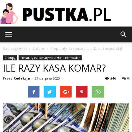
Pustka.pl
Strona główna
Zakupy
Preparaty na komary dla dzieci i niemowląt
Zakupy
Preparaty na komary dla dzieci i niemowląt
ILE RAZY KASA KOMAR?
Przez
Redakcja
-
29 sierpnia 2025
246
0