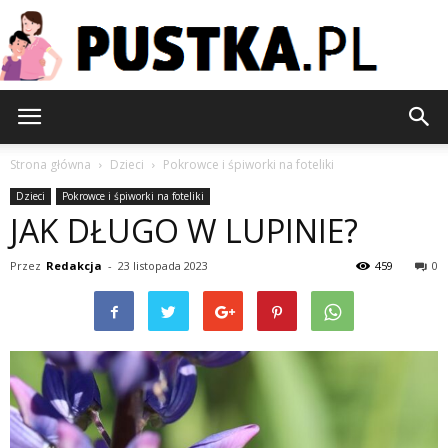
Pustka.pl
Strona główna
Dzieci
Pokrowce i śpiworki na foteliki
Dzieci
Pokrowce i śpiworki na foteliki
JAK DŁUGO W LUPINIE?
Przez
Redakcja
-
23 listopada 2023
459
0