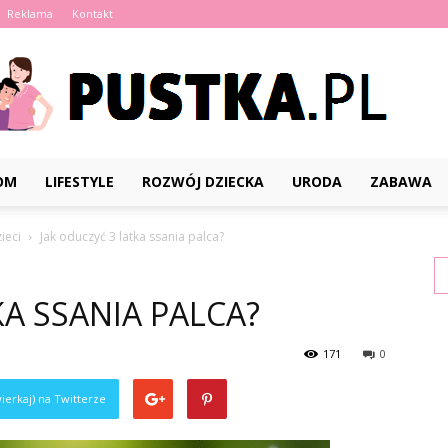
Reklama
Kontakt
OM
LIFESTYLE
ROZWÓJ DZIECKA
URODA
ZABAWA
Pustka.pl
ieci
Jak oduczyć 3 latka ssania palca?
KA SSANIA PALCA?
171
0
ierkaj) na Twitterze