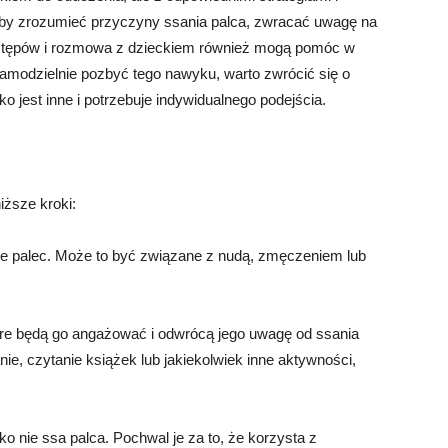
 aby zrozumieć przyczyny ssania palca, zwracać uwagę na
postępów i rozmowa z dzieckiem również mogą pomóc w
 samodzielnie pozbyć tego nawyku, warto zwrócić się o
o jest inne i potrzebuje indywidualnego podejścia.
iższe kroki:
e palec. Może to być związane z nudą, zmęczeniem lub
tóre będą go angażować i odwrócą jego uwagę od ssania
e, czytanie książek lub jakiekolwiek inne aktywności,
 nie ssa palca. Pochwal je za to, że korzysta z