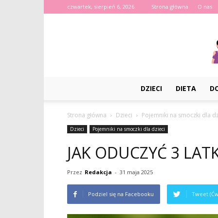
czwartek, sierpień 6, 2026
Strona główna
O nas
DZIECI
DIETA
D
Strona główna
Dzieci
Pojemniki na smoczki dla dz
Dzieci
Pojemniki na smoczki dla dzieci
JAK ODUCZYĆ 3 LAT
Przez
Redakcja
-
31 maja 2025
Podziel się na Facebooku
Tweet (Ćw