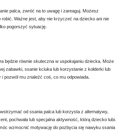
anie palca, zwróć na to uwagę i zareaguj. Możesz
 robić. Ważne jest, aby nie krzyczeć na dziecko ani nie
lko pogorszyć sytuację.
tóra będzie równie skuteczna w uspokajaniu dziecka. Może
wej zabawki, ssanie kciuka lub korzystanie z kołderki lub
r i pozwól mu znaleźć coś, co mu odpowiada.
wstrzymać od ssania palca lub korzysta z alternatywy,
ent, pochwała lub specjalna aktywność, którą dziecko lubi.
óc wzmocnić motywację do pozbycia się nawyku ssania