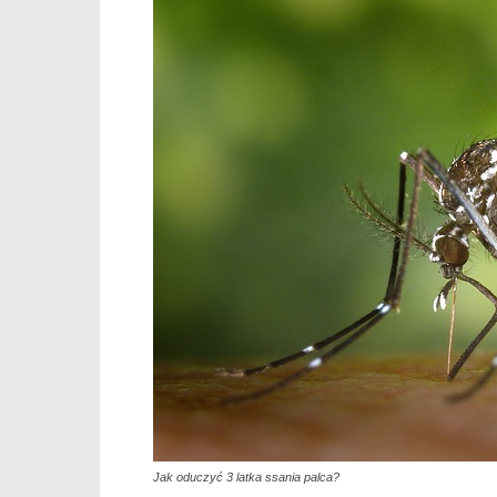
Jak oduczyć 3 latka ssania palca?