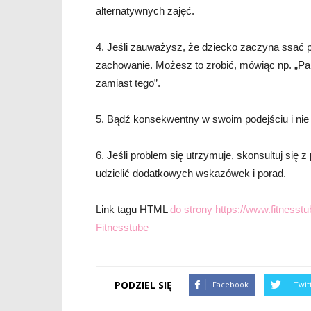
alternatywnych zajęć.
4. Jeśli zauważysz, że dziecko zaczyna ssać pa
zachowanie. Możesz to zrobić, mówiąc np. „Pa
zamiast tego”.
5. Bądź konsekwentny w swoim podejściu i nie 
6. Jeśli problem się utrzymuje, skonsultuj się z
udzielić dodatkowych wskazówek i porad.
Link tagu HTML
do strony https://www.fitnesstub
Fitnesstube
PODZIEL SIĘ
Facebook
Twit