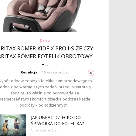
Dzieci
RITAX RÖMER KIDFIX PRO I-SIZE CZY
BRITAX RÖMER FOTELIK OBROTOWY
–...
Redakcja
-
16 września 2025
0
ybór odpowiedniego fotelika samochodowego to
jedno z najważniejszych zadań, przed jakimi stają
rodzice. To właśnie on odpowiada za
bezpieczeństwo i komfort dziecka podczas każdej
podróży – od codziennych...
JAK UBRAĆ DZIECKO DO
ŚPIWORKA DO FOTELIKA?
13 września 2025