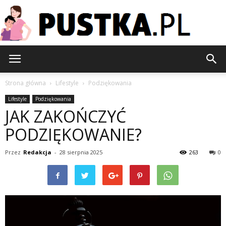
Pustka.pl
Strona główna
Lifestyle
Podziękowania
Lifestyle
Podziękowania
JAK ZAKOŃCZYĆ
PODZIĘKOWANIE?
Przez
Redakcja
-
28 sierpnia 2025
263
0