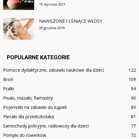
15 stycznia 2021
NAWILŻONE I LŚNIĄCE WŁOSY
29 grudnia 2019
POPULARNE KATEGORIE
Pomoce dydaktyczne, zabawki naukowe dla dzieci
122
Broń
109
Pralki
94
Pisaki, mazaki, flamastry
90
Pojemniki na zabawki do kąpieli
89
Plecaki dla przedszkolaka
81
Samochody policyjne, radiowozy dla dzieci
77
Pompki do rowerków
72