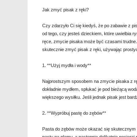
Jak zmyć pisak z ręki?
Czy zdarzyło Ci się kiedyś, że po zabawie z p
od tego, czy jesteś dzieckiem, które uwielbia 
ręce, zmycie pisaka może być czasami trudne. 
skutecznie zmyć pisak z ręki, używając prosty
1. **Użyj mydła i wody**
Najprostszym sposobem na zmycie pisaka z ręk
dokładnie mydłem, spłukać je pod bieżącą wod
większego wysiłku. Jeśli jednak pisak jest bardz
2. **Wypróbuj pastę do zębów**
Pasta do zębów może okazać się skutecznym śr
pasty na plamy, a następnie delikatnie pociera