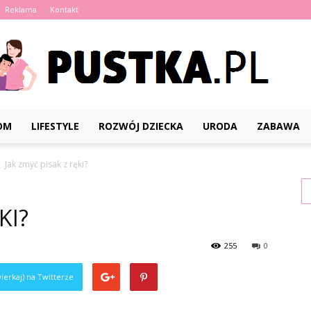
Reklama
Kontakt
OM
LIFESTYLE
ROZWÓJ DZIECKA
URODA
ZABAWA
Pustka.pl
Jak zmyć pisak z ręki?
KI?
255
0
ierkaj) na Twitterze