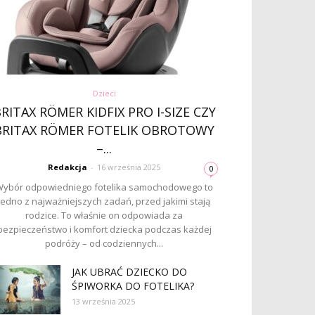
Dzieci
RITAX RÖMER KIDFIX PRO I-SIZE CZY
BRITAX RÖMER FOTELIK OBROTOWY
–...
Redakcja
-
16 września 2025
0
ybór odpowiedniego fotelika samochodowego to
jedno z najważniejszych zadań, przed jakimi stają
rodzice. To właśnie on odpowiada za
bezpieczeństwo i komfort dziecka podczas każdej
podróży – od codziennych...
JAK UBRAĆ DZIECKO DO
ŚPIWORKA DO FOTELIKA?
13 września 2025