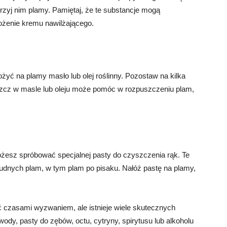
etrzyj nim plamy. Pamiętaj, że te substancje mogą
ożenie kremu nawilżającego.
łożyć na plamy masło lub olej roślinny. Pozostaw na kilka
łuszcz w masle lub oleju może pomóc w rozpuszczeniu plam,
ożesz spróbować specjalnej pasty do czyszczenia rąk. Te
rudnych plam, w tym plam po pisaku. Nałóż pastę na plamy,
 czasami wyzwaniem, ale istnieje wiele skutecznych
dy, pasty do zębów, octu, cytryny, spirytusu lub alkoholu