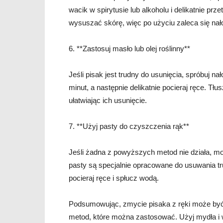
wacik w spirytusie lub alkoholu i delikatnie prz
wysuszać skórę, więc po użyciu zaleca się nał
6. **Zastosuj masło lub olej roślinny**
Jeśli pisak jest trudny do usunięcia, spróbuj na
minut, a następnie delikatnie pocieraj ręce. T
ułatwiając ich usunięcie.
7. **Użyj pasty do czyszczenia rąk**
Jeśli żadna z powyższych metod nie działa, m
pasty są specjalnie opracowane do usuwania t
pocieraj ręce i spłucz wodą.
Podsumowując, zmycie pisaka z ręki może być
metod, które można zastosować. Użyj mydła i wo