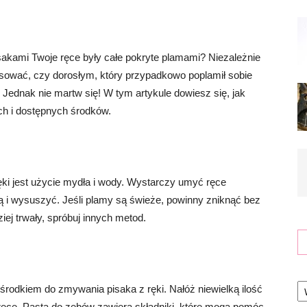
isakami Twoje ręce były całe pokryte plamami? Niezależnie
rysować, czy dorosłym, który przypadkowo poplamił sobie
Jednak nie martw się! W tym artykule dowiesz się, jak
ch i dostępnych środków.
i jest użycie mydła i wody. Wystarczy umyć ręce
ą i wysuszyć. Jeśli plamy są świeże, powinny zniknąć bez
iej trwały, spróbuj innych metod.
Ka
odkiem do zmywania pisaka z ręki. Nałóż niewielką ilość
j ręce. Pasta do zębów zawiera składniki, które mogą pomóc