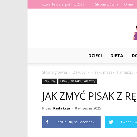
czwartek, sierpień 6, 2026
Strona główna
O nas
DZIECI
DIETA
D
Strona główna
Zakupy
Pisaki, mazaki, flamastry
Zakupy
Pisaki, mazaki, flamastry
JAK ZMYĆ PISAK Z RĘ
Przez
Redakcja
-
8 września 2025
Podziel się na Facebooku
Tweet (Ćw