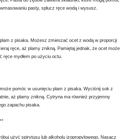
 wmasowaniu pasty, spłucz ręce wodą i wysusz.
 plam z pisaka. Możesz zmieszać ocet z wodą w proporcji
cieraj ręce, aż plamy znikną. Pamiętaj jednak, że ocet może
ć ręce mydłem po użyciu octu.
 może pomóc w usunięciu plam z pisaka. Wyciśnij sok z
ikatnie, aż plamy znikną. Cytryna ma również przyjemny
ego zapachu pisaka.
**
róbuj użyć spirytusu lub alkoholu izopropylowego. Nasącz