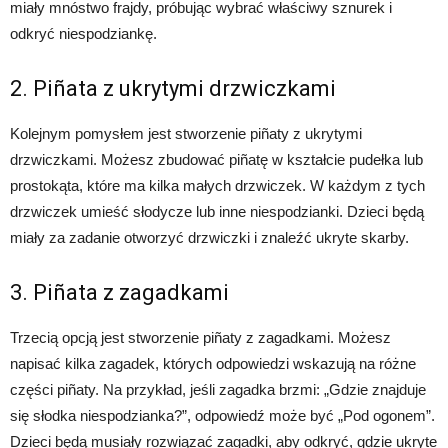
miały mnóstwo frajdy, próbując wybrać właściwy sznurek i
odkryć niespodziankę.
2. Piñata z ukrytymi drzwiczkami
Kolejnym pomysłem jest stworzenie piñaty z ukrytymi
drzwiczkami. Możesz zbudować piñatę w kształcie pudełka lub
prostokąta, które ma kilka małych drzwiczek. W każdym z tych
drzwiczek umieść słodycze lub inne niespodzianki. Dzieci będą
miały za zadanie otworzyć drzwiczki i znaleźć ukryte skarby.
3. Piñata z zagadkami
Trzecią opcją jest stworzenie piñaty z zagadkami. Możesz
napisać kilka zagadek, których odpowiedzi wskazują na różne
części piñaty. Na przykład, jeśli zagadka brzmi: „Gdzie znajduje
się słodka niespodzianka?”, odpowiedź może być „Pod ogonem”.
Dzieci będą musiały rozwiązać zagadki, aby odkryć, gdzie ukryte