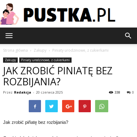
Pustka.pl
Strona główna
Zakupy
Piniaty urodzinowe, z cukierkami
Zakupy
Piniaty urodzinowe, z cukierkami
JAK ZROBIĆ PINIATĘ BEZ
ROZBIJANIA?
Przez
Redakcja
-
20 czerwca 2025
338
0
Jak zrobić piñatę bez rozbijania?