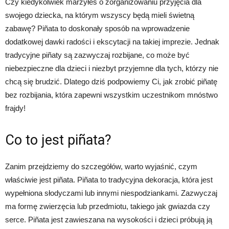
Czy kiedykolwiek marzyłeś o zorganizowaniu przyjęcia dla
swojego dziecka, na którym wszyscy będą mieli świetną
zabawę? Piñata to doskonały sposób na wprowadzenie
dodatkowej dawki radości i ekscytacji na takiej imprezie. Jednak
tradycyjne piñaty są zazwyczaj rozbijane, co może być
niebezpieczne dla dzieci i niezbyt przyjemne dla tych, którzy nie
chcą się brudzić. Dlatego dziś podpowiemy Ci, jak zrobić piñatę
bez rozbijania, która zapewni wszystkim uczestnikom mnóstwo
frajdy!
Co to jest piñata?
Zanim przejdziemy do szczegółów, warto wyjaśnić, czym
właściwie jest piñata. Piñata to tradycyjna dekoracja, która jest
wypełniona słodyczami lub innymi niespodziankami. Zazwyczaj
ma formę zwierzęcia lub przedmiotu, takiego jak gwiazda czy
serce. Piñata jest zawieszana na wysokości i dzieci próbują ją