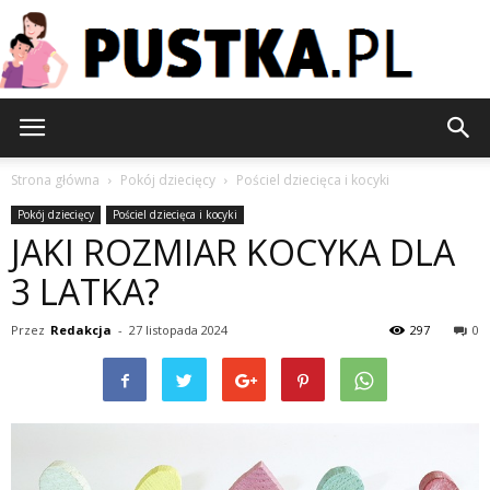
Pustka.pl
Strona główna
Pokój dziecięcy
Pościel dziecięca i kocyki
Pokój dziecięcy
Pościel dziecięca i kocyki
JAKI ROZMIAR KOCYKA DLA
3 LATKA?
Przez
Redakcja
-
27 listopada 2024
297
0