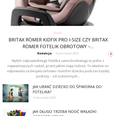
Dzieci
BRITAX RÖMER KIDFIX PRO I-SIZE CZY BRITAX
RÖMER FOTELIK OBROTOWY –...
Redakcja
-
16 września 2025
0
Wybór odpowiedniego fotelika samochodowego to jedno z
najważniejszych zadań, przed jakimi stają rodzice. To właśnie on
odpowiada za bezpieczeństwo i komfort dziecka podczas każdej
podróży – od codziennych...
JAK UBRAĆ DZIECKO DO ŚPIWORKA DO
FOTELIKA?
13 września 2025
JAK DŁUGO TRZEBA NOSIĆ WKŁADKI