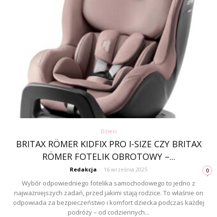
Dzieci
BRITAX RÖMER KIDFIX PRO I-SIZE CZY BRITAX
RÖMER FOTELIK OBROTOWY –...
Redakcja
-
16 września 2025
0
Wybór odpowiedniego fotelika samochodowego to jedno z
najważniejszych zadań, przed jakimi stają rodzice. To właśnie on
odpowiada za bezpieczeństwo i komfort dziecka podczas każdej
podróży – od codziennych...