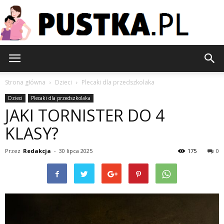
Pustka.pl
Strona główna
Dzieci
Plecaki dla przedszkolaka
Dzieci
Plecaki dla przedszkolaka
JAKI TORNISTER DO 4
KLASY?
Przez
Redakcja
-
30 lipca 2025
175
0