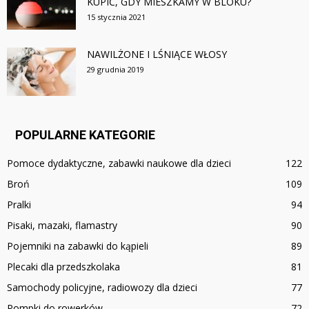
KUPIĆ, GDY MIESZKAMY W BLOKU?
15 stycznia 2021
NAWILŻONE I LŚNIĄCE WŁOSY
29 grudnia 2019
POPULARNE KATEGORIE
Pomoce dydaktyczne, zabawki naukowe dla dzieci
122
Broń
109
Pralki
94
Pisaki, mazaki, flamastry
90
Pojemniki na zabawki do kąpieli
89
Plecaki dla przedszkolaka
81
Samochody policyjne, radiowozy dla dzieci
77
Pompki do rowerków
72