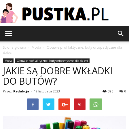
Pustka.pl
Strona główna
Moda
Obuwie profilaktyczne, buty ortopedyczne dla
dzieci
Moda
Obuwie profilaktyczne, buty ortopedyczne dla dzieci
JAKIE SĄ DOBRE WKŁADKI
DO BUTÓW?
Przez
Redakcja
-
19 listopada 2023
396
0