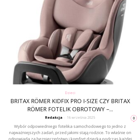
Dzieci
BRITAX RÖMER KIDFIX PRO I-SIZE CZY BRITAX
RÖMER FOTELIK OBROTOWY –...
Redakcja
-
16 września 2025
0
Wybór odpowiedniego fotelika samochodowego to jedno z
najważniejszych zadań, przed jakimi stają rodzice. To właśnie on
odpowiada za bezpieczeństwo i komfort dziecka podczas każdej