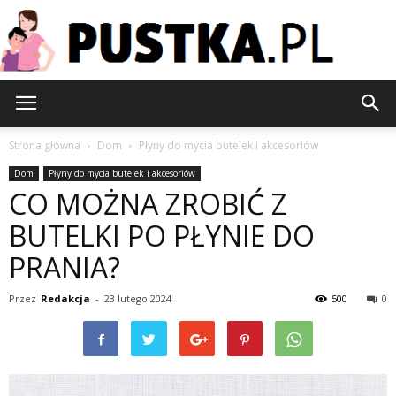
Pustka.pl
Strona główna
Dom
Płyny do mycia butelek i akcesoriów
Dom
Płyny do mycia butelek i akcesoriów
CO MOŻNA ZROBIĆ Z
BUTELKI PO PŁYNIE DO
PRANIA?
Przez
Redakcja
-
23 lutego 2024
500
0