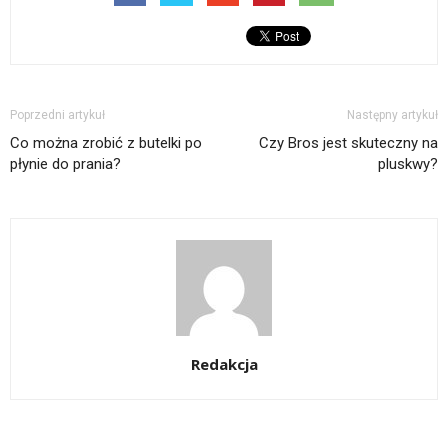
Poprzedni artykuł
Następny artykuł
Co można zrobić z butelki po
Czy Bros jest skuteczny na
płynie do prania?
pluskwy?
Redakcja