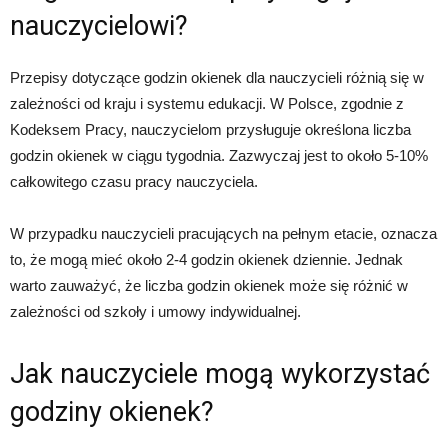
nauczycielowi?
Przepisy dotyczące godzin okienek dla nauczycieli różnią się w
zależności od kraju i systemu edukacji. W Polsce, zgodnie z
Kodeksem Pracy, nauczycielom przysługuje określona liczba
godzin okienek w ciągu tygodnia. Zazwyczaj jest to około 5-10%
całkowitego czasu pracy nauczyciela.
W przypadku nauczycieli pracujących na pełnym etacie, oznacza
to, że mogą mieć około 2-4 godzin okienek dziennie. Jednak
warto zauważyć, że liczba godzin okienek może się różnić w
zależności od szkoły i umowy indywidualnej.
Jak nauczyciele mogą wykorzystać
godziny okienek?