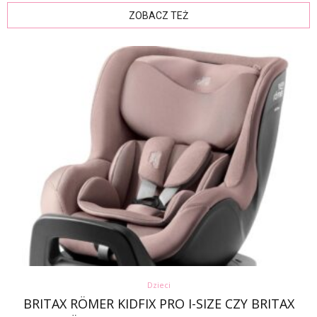
ZOBACZ TEŻ
Dzieci
BRITAX RÖMER KIDFIX PRO I-SIZE CZY BRITAX