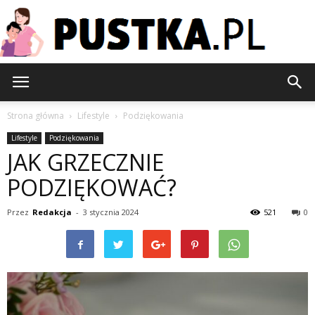
Pustka.pl
Strona główna
Lifestyle
Podziękowania
Lifestyle
Podziękowania
JAK GRZECZNIE
PODZIĘKOWAĆ?
Przez
Redakcja
-
3 stycznia 2024
521
0