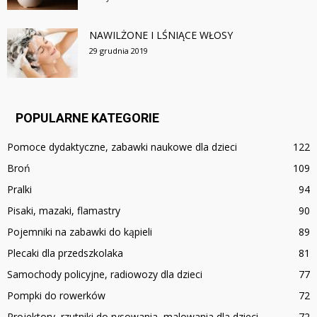
NAWILŻONE I LŚNIĄCE WŁOSY
29 grudnia 2019
POPULARNE KATEGORIE
Pomoce dydaktyczne, zabawki naukowe dla dzieci
122
Broń
109
Pralki
94
Pisaki, mazaki, flamastry
90
Pojemniki na zabawki do kąpieli
89
Plecaki dla przedszkolaka
81
Samochody policyjne, radiowozy dla dzieci
77
Pompki do rowerków
72
Projektory, rzutniki do rysowania, malowania dla dzieci
72