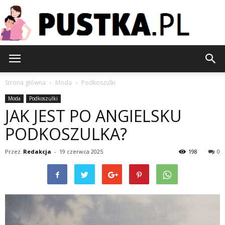
Pustka.pl
Strona główna
Moda
Podkoszulki
Moda
Podkoszulki
JAK JEST PO ANGIELSKU
PODKOSZULKA?
Przez
Redakcja
-
19 czerwca 2025
198
0