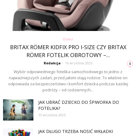
Dzieci
BRITAX RÖMER KIDFIX PRO I-SIZE CZY BRITAX
RÖMER FOTELIK OBROTOWY –...
Redakcja
-
16 września 2025
0
Wybór odpowiedniego fotelika samochodowego to jedno z
najważniejszych zadań, przed jakimi stają rodzice. To właśnie on
odpowiada za bezpieczeństwo i komfort dziecka podczas każdej
podróży – od codziennych...
JAK UBRAĆ DZIECKO DO ŚPIWORKA DO
FOTELIKA?
13 września 2025
JAK DŁUGO TRZEBA NOSIĆ WKŁADKI