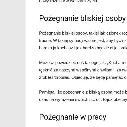
nowy rozdział w waszym życiu.
Pożegnanie bliskiej osoby
Pożegnanie bliskiej osoby, takiej jak członek r
trudne. W takiej sytuacji ważne jest, aby być s
bardzo ją kochasz i jak bardzo będzie ci jej br
Możesz powiedzieć coś takiego jak: „Kocham ci
tęsknić za naszymi wspólnymi chwilami i za t
zrobiłeś/zrobiłaś. Obiecuję, że będę pamiętać 
Pamiętaj, że pożegnanie z bliską osobą może by
czas na wyrażenie swoich uczuć. Bądź obecny 
Pożegnanie w pracy