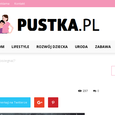
eklama
Kontakt
OM
LIFESTYLE
ROZWÓJ DZIECKA
URODA
ZABAWA
Pustka.pl
ę pożegnać?
237
0
ierkaj) na Twitterze