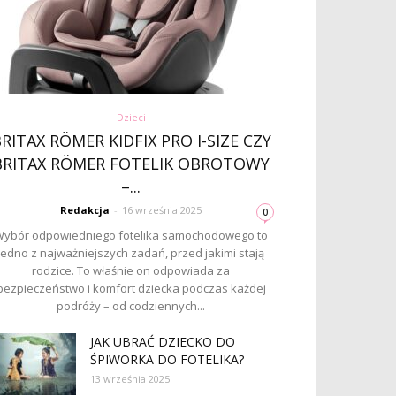
Dzieci
RITAX RÖMER KIDFIX PRO I-SIZE CZY
BRITAX RÖMER FOTELIK OBROTOWY
–...
Redakcja
-
16 września 2025
0
ybór odpowiedniego fotelika samochodowego to
jedno z najważniejszych zadań, przed jakimi stają
rodzice. To właśnie on odpowiada za
bezpieczeństwo i komfort dziecka podczas każdej
podróży – od codziennych...
JAK UBRAĆ DZIECKO DO
ŚPIWORKA DO FOTELIKA?
13 września 2025