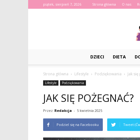
piątek, sierpień 7, 2026
Strona główna
O nas
R
DZIECI
DIETA
D
Strona główna
Lifestyle
Podziękowania
Jak si
Lifestyle
Podziękowania
JAK SIĘ POŻEGNAĆ?
Przez
Redakcja
-
5 kwietnia 2025
Podziel się na Facebooku
Tweet (Ćw